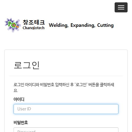
T
o
g
g
l
e
n
a
v
i
로그인
g
a
t
i
로그인 아이디와 비밀번호 입력하신 후 '로그인' 버튼을 클릭하세
o
요.
n
아이디
비밀번호