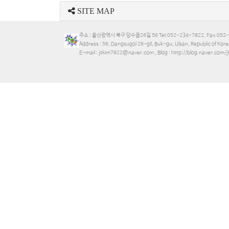
SITE MAP
주소 : 울산광역시 북구 당수골26길 56 Tel.052-234-7822, Fax.052
Address : 56, Dangsugol 26-gil, Buk-gu, Ulsan, Republic of 
E-mail : jtkim7822@naver.com , Blog : http://blog.naver.com/