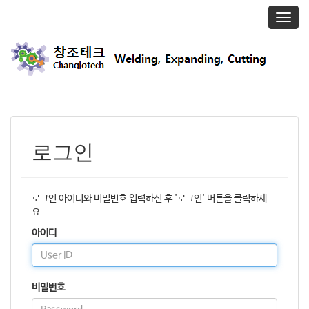
T
o
g
g
l
e
n
a
v
i
로그인
g
a
t
i
로그인 아이디와 비밀번호 입력하신 후 '로그인' 버튼을 클릭하세
o
요.
n
아이디
비밀번호