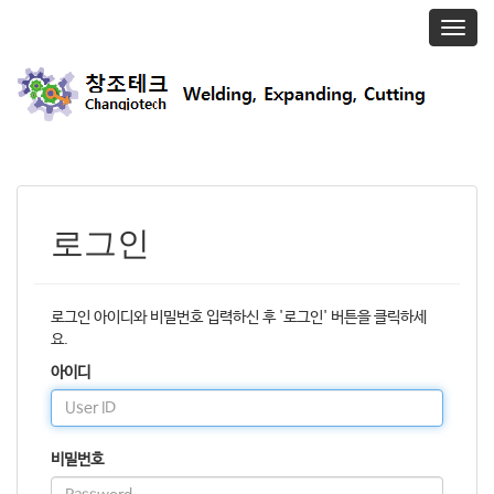
T
o
g
g
l
e
n
a
v
i
로그인
g
a
t
i
로그인 아이디와 비밀번호 입력하신 후 '로그인' 버튼을 클릭하세
o
요.
n
아이디
비밀번호