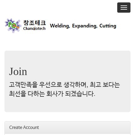
T
o
g
g
l
e
n
a
v
i
Join
g
a
t
고객만족을 우선으로 생각하며, 최고 보다는
i
o
최선을 다하는 회사가 되겠습니다.
n
Create Account