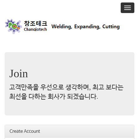
T
o
g
g
l
e
n
a
v
i
Join
g
a
t
고객만족을 우선으로 생각하며, 최고 보다는
i
o
최선을 다하는 회사가 되겠습니다.
n
Create Account